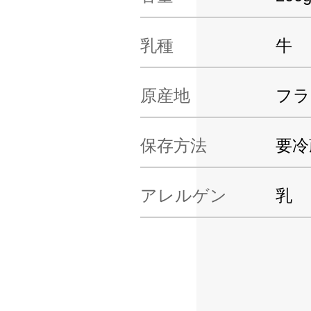
乳種
牛
原産地
フラ
保存方法
要冷
アレルゲン
乳