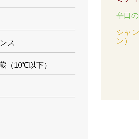
辛口
シャ
ン）
ンス
蔵（10℃以下）