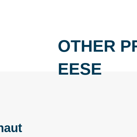
OTHER P
EESE
haut