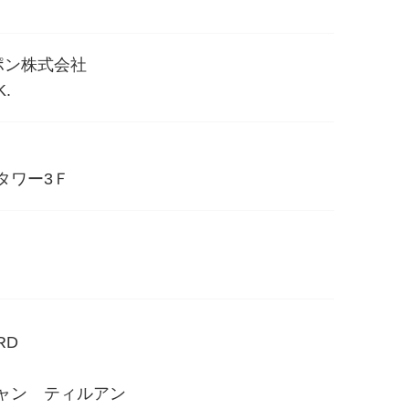
ポン株式会社
K.
タワー3Ｆ
ARD
ャン ティルアン