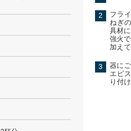
フラ
ねぎ
具材
強火で
加え
器に
エピスラ
り付