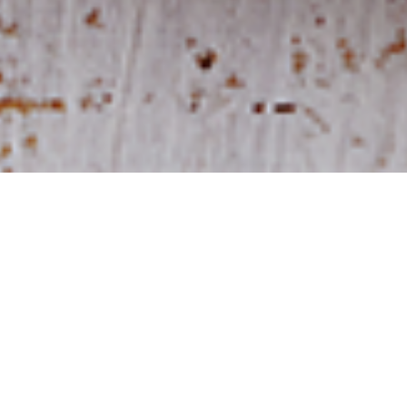
パティスリーMIWA
三輪壽人男シェフ
住み慣れた鎌倉に新たな風を吹き込みながら地域の方々や多くのファンに 親しみや
すい商品を提供できたらと考え、「パティスリーMIWA」は鎌倉に幸せの風を運ん
でいます。特に季節ごとに並ぶ期間限定ケーキは旬のフルーツをこだわりの農園よ
り直送のものを使用しております。ぜひ季節ごとに楽しんでいただけたらと思いま
す。また定番のケーキは人気のスペシャリテを、いついらしても変わらぬお味をご
用意して皆様のご来店を心よりお待ちしております。
パティスリーMIWA
オフィシャルサイト
シェフのレシピはこちら
コンディトライ・ニシキヤ
西田喜孝シェフ
住み慣れた鎌倉に新たな風を吹き込みながら地域の方々や多くのファンに 親しみや